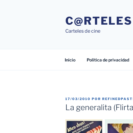
Saltar
al
C@RTELES
contenido
Carteles de cine
Inicio
Política de privacidad
PUBLICADO
17/03/2010
POR
REFINEDPAS
EL
La generalita (Flirt