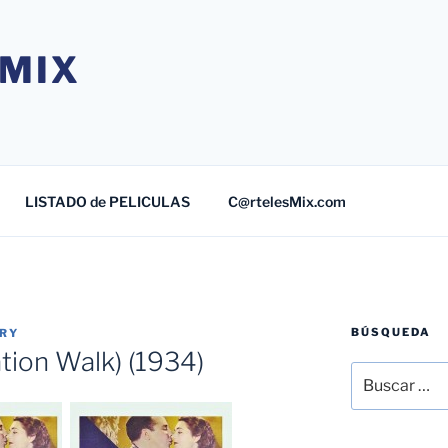
MIX
LISTADO de PELICULAS
C@rtelesMix.com
BÚSQUEDA
TRY
ation Walk) (1934)
Buscar
por: