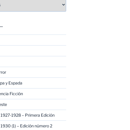
E…
rror
apa y Espada
encia Ficción
este
1927-1928 – Primera Edición
1930 (1) – Edición número 2