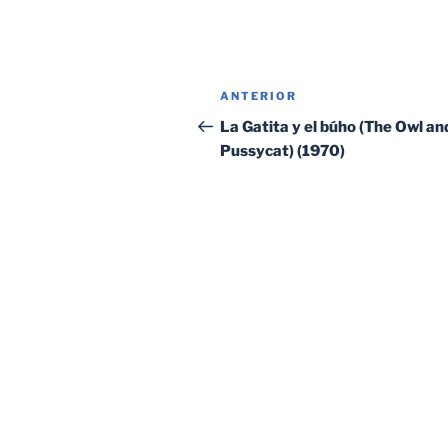
Navegación
Entrada
ANTERIOR
de
anterior:
La Gatita y el búho (The Owl an
Pussycat) (1970)
entradas