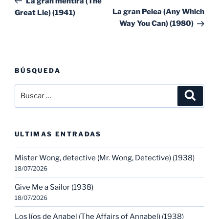
La gran mentira (The
entradas
ent
La gran Pelea (Any Which
Great Lie) (1941)
Way You Can) (1980)
BÚSQUEDA
Buscar
Buscar
por:
ULTIMAS ENTRADAS
Mister Wong, detective (Mr. Wong, Detective) (1938)
18/07/2026
Give Me a Sailor (1938)
18/07/2026
Los líos de Anabel (The Affairs of Annabel) (1938)