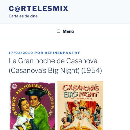
Saltar
C@RTELESMIX
al
Carteles de cine
contenido
Menú
PUBLICADO
17/03/2010
POR
REFINEDPASTRY
EL
La Gran noche de Casanova
(Casanova’s Big Night) (1954)