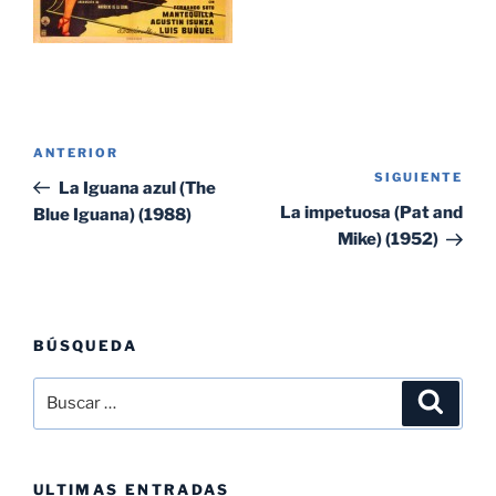
Navegación
Entrada
ANTERIOR
de
SIGUIENTE
Sig
anterior:
La Iguana azul (The
entradas
ent
La impetuosa (Pat and
Blue Iguana) (1988)
Mike) (1952)
BÚSQUEDA
Buscar
Buscar
por:
ULTIMAS ENTRADAS