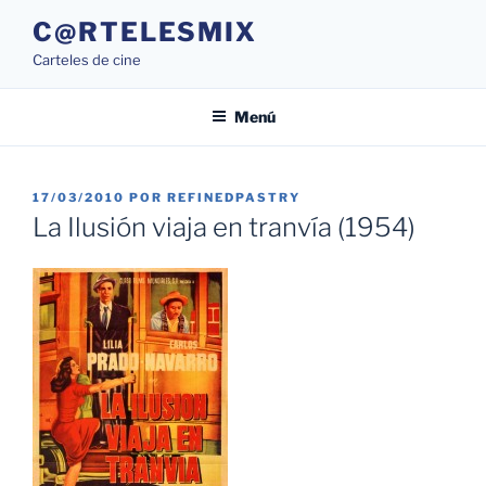
Saltar
C@RTELESMIX
al
Carteles de cine
contenido
Menú
PUBLICADO
17/03/2010
POR
REFINEDPASTRY
EL
La Ilusión viaja en tranvía (1954)