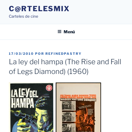
Saltar
C@RTELESMIX
al
Carteles de cine
contenido
Menú
PUBLICADO
17/03/2010
POR
REFINEDPASTRY
EL
La ley del hampa (The Rise and Fall
of Legs Diamond) (1960)