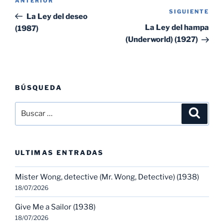
Entrada
ANTERIOR
de
SIGUIENTE
Sig
anterior:
La Ley del deseo
entradas
ent
La Ley del hampa
(1987)
(Underworld) (1927)
BÚSQUEDA
Buscar
Buscar
por:
ULTIMAS ENTRADAS
Mister Wong, detective (Mr. Wong, Detective) (1938)
18/07/2026
Give Me a Sailor (1938)
18/07/2026