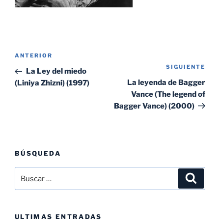
Navegación
Entrada
ANTERIOR
de
SIGUIENTE
Sig
anterior:
La Ley del miedo
entradas
ent
La leyenda de Bagger
(Liniya Zhizni) (1997)
Vance (The legend of
Bagger Vance) (2000)
BÚSQUEDA
Buscar
Buscar
por:
ULTIMAS ENTRADAS