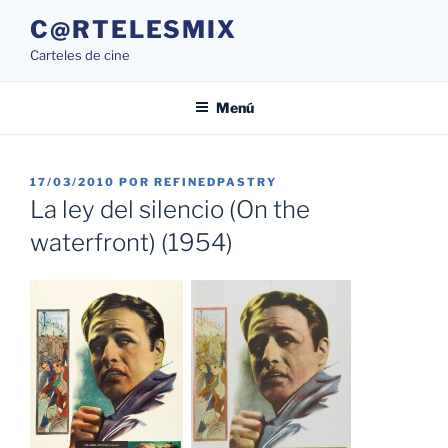
Saltar
C@RTELESMIX
al
Carteles de cine
contenido
Menú
PUBLICADO
17/03/2010
POR
REFINEDPASTRY
EL
La ley del silencio (On the
waterfront) (1954)