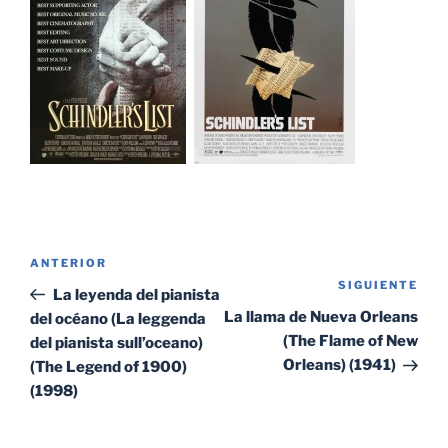
Navegación
Entrada
ANTERIOR
de
SIGUIENTE
Sig
anterior:
La leyenda del pianista
entradas
ent
La llama de Nueva Orleans
del océano (La leggenda
(The Flame of New
del pianista sull’oceano)
Orleans) (1941)
(The Legend of 1900)
(1998)