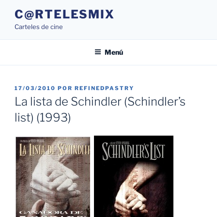
Saltar
C@RTELESMIX
al
Carteles de cine
contenido
Menú
PUBLICADO
17/03/2010
POR
REFINEDPASTRY
EL
La lista de Schindler (Schindler’s
list) (1993)