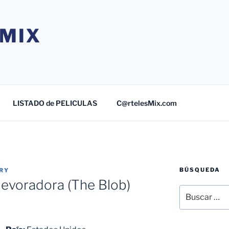
MIX
LISTADO de PELICULAS
C@rtelesMix.com
BÚSQUEDA
RY
devoradora (The Blob)
Buscar
por: