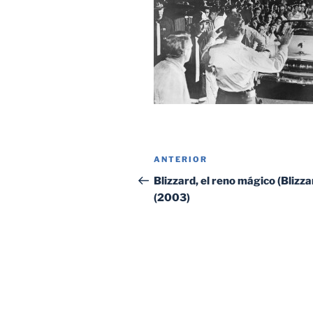
Navegación
Entrada
ANTERIOR
de
anterior:
Blizzard, el reno mágico (Blizza
(2003)
entradas