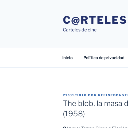
Saltar
al
C@RTELES
contenido
Carteles de cine
Inicio
Política de privacidad
PUBLICADO
21/01/2010
POR
REFINEDPAST
EL
The blob, la masa 
(1958)