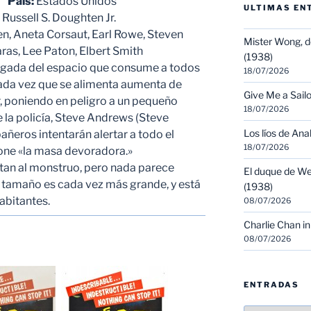
ón
País:
Estados Unidos
ULTIMAS EN
, Russell S. Doughten Jr.
, Aneta Corsaut, Earl Rowe, Steven
Mister Wong, d
ras, Lee Paton, Elbert Smith
(1938)
gada del espacio que consume a todos
18/07/2026
Cada vez que se alimenta aumenta de
Give Me a Sailo
 poniendo en peligro a un pequeño
18/07/2026
e la policía, Steve Andrews (Steve
Los líos de Ana
ñeros intentarán alertar a todo el
18/07/2026
ne «la masa devoradora.»
ntan al monstruo, pero nada parece
El duque de We
yo tamaño es cada vez más grande, y está
(1938)
abitantes.
08/07/2026
Charlie Chan in
08/07/2026
ENTRADAS