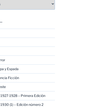
E…
rror
apa y Espada
encia Ficción
este
1927-1928 – Primera Edición
1930 (1) – Edición número 2