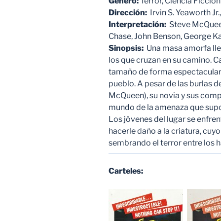
Género:
Terror, Ciencia Ficci
Dirección:
Irvin S. Yeaworth Jr.
Interpretación:
Steve McQueen
Chase, John Benson, George Ka
Sinopsis:
Una masa amorfa lle
los que cruzan en su camino. 
tamaño de forma espectacular,
pueblo. A pesar de las burlas d
McQueen), su novia y sus compa
mundo de la amenaza que supo
Los jóvenes del lugar se enfre
hacerle daño a la criatura, cu
sembrando el terror entre los h
Carteles: