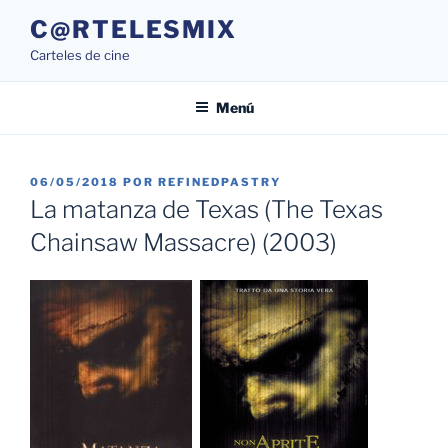
Saltar
C@RTELESMIX
al
Carteles de cine
contenido
Menú
PUBLICADO
06/05/2018
POR
REFINEDPASTRY
EL
La matanza de Texas (The Texas
Chainsaw Massacre) (2003)