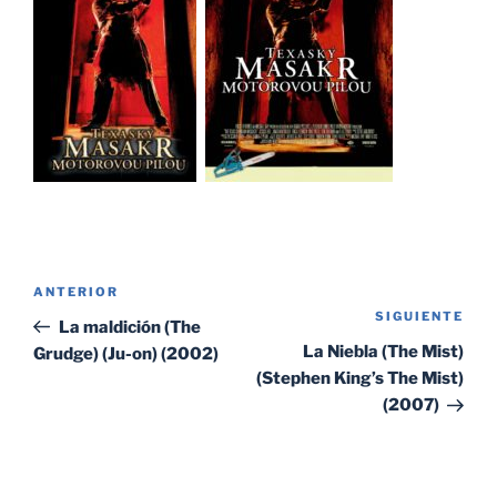
Navegación
Entrada
ANTERIOR
de
SIGUIENTE
Sig
anterior:
La maldición (The
entradas
ent
La Niebla (The Mist)
Grudge) (Ju-on) (2002)
(Stephen King’s The Mist)
(2007)