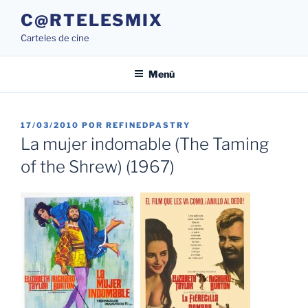
Saltar
C@RTELESMIX
al
Carteles de cine
contenido
Menú
PUBLICADO
17/03/2010
POR
REFINEDPASTRY
EL
La mujer indomable (The Taming
of the Shrew) (1967)