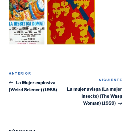
Navegación
Entrada
ANTERIOR
de
SIGUIENTE
Sig
anterior:
La Mujer explosiva
entradas
ent
La mujer avispa (La mujer
(Weird Science) (1985)
insecto) (The Wasp
Woman) (1959)