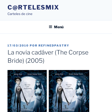
Saltar
C@RTELESMIX
al
Carteles de cine
contenido
Menú
PUBLICADO
17/03/2010
POR
REFINEDPASTRY
EL
La novia cadáver (The Corpse
Bride) (2005)