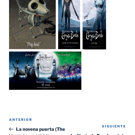
Navegación
Entrada
ANTERIOR
de
SIGUIENTE
Sig
anterior:
La novena puerta (The
entradas
ent