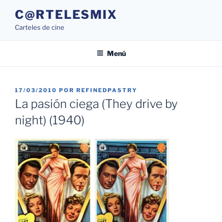
Saltar
C@RTELESMIX
al
Carteles de cine
contenido
Menú
PUBLICADO
17/03/2010
POR
REFINEDPASTRY
EL
La pasión ciega (They drive by
night) (1940)