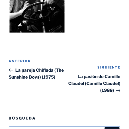
Navegación
Entrada
ANTERIOR
de
SIGUIENTE
Sig
anterior:
La pareja Chiflada (The
entradas
ent
La pasión de Camille
Sunshine Boys) (1975)
Claudel (Camille Claudel)
(1988)
BÚSQUEDA