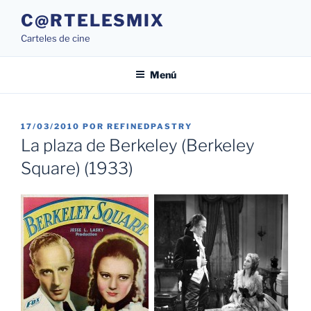
Saltar
C@RTELESMIX
al
Carteles de cine
contenido
Menú
PUBLICADO
17/03/2010
POR
REFINEDPASTRY
EL
La plaza de Berkeley (Berkeley
Square) (1933)