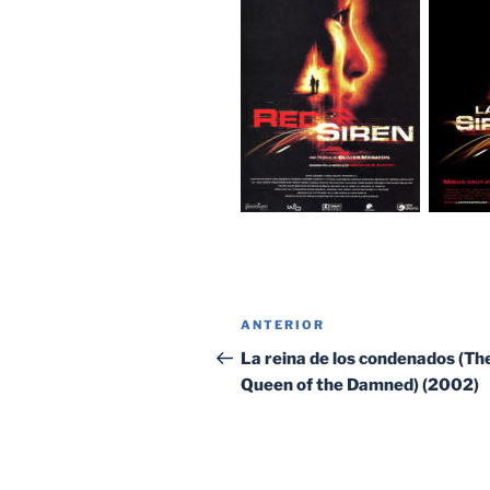
Navegación
Entrada
ANTERIOR
de
anterior:
La reina de los condenados (Th
Queen of the Damned) (2002)
entradas