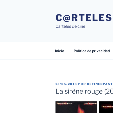
Saltar
al
C@RTELES
contenido
Carteles de cine
Inicio
Política de privacidad
PUBLICADO
13/05/2018
POR
REFINEDPAS
EL
La sirène rouge (2