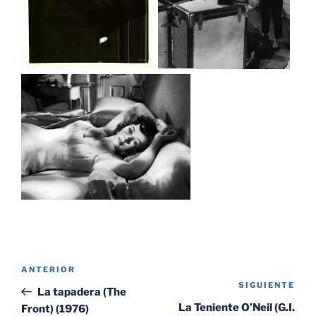
Navegación
Entrada
ANTERIOR
de
SIGUIENTE
Sig
anterior:
La tapadera (The
entradas
ent
La Teniente O’Neil (G.I.
Front) (1976)