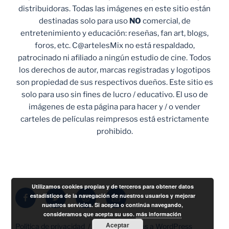
distribuidoras. Todas las imágenes en este sitio están
destinadas solo para uso
NO
comercial, de
entretenimiento y educación: reseñas, fan art, blogs,
foros, etc. C@artelesMix no está respaldado,
patrocinado ni afiliado a ningún estudio de cine. Todos
los derechos de autor, marcas registradas y logotipos
son propiedad de sus respectivos dueños. Este sitio es
solo para uso sin fines de lucro / educativo. El uso de
imágenes de esta página para hacer y / o vender
carteles de películas reimpresos está estrictamente
prohibido.
Utilizamos cookies propias y de terceros para obtener datos
Facebook
Twitter
Instagram
Correo
estadísticos de la navegación de nuestros usuarios y mejorar
nuestros servicios. Si acepta o continúa navegando,
electrónico
consideramos que acepta su uso.
más información
Aceptar
Política de privacidad
Funciona gracias a WordPress