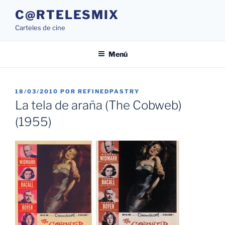
Saltar
C@RTELESMIX
al
Carteles de cine
contenido
Menú
PUBLICADO
18/03/2010
POR
REFINEDPASTRY
EL
La tela de araña (The Cobweb)
(1955)