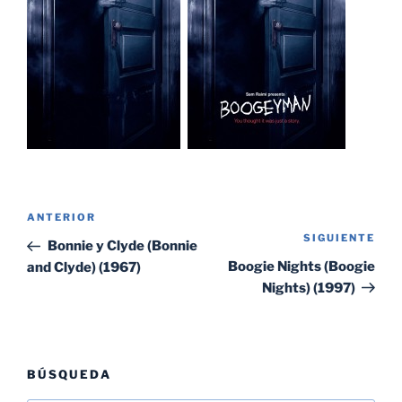
Navegación
Entrada
ANTERIOR
de
SIGUIENTE
Sig
anterior:
Bonnie y Clyde (Bonnie
entradas
ent
Boogie Nights (Boogie
and Clyde) (1967)
Nights) (1997)
BÚSQUEDA