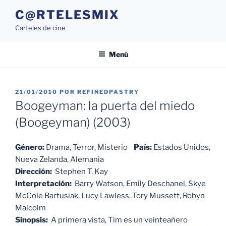
Saltar
C@RTELESMIX
al
Carteles de cine
contenido
Menú
PUBLICADO
21/01/2010
POR
REFINEDPASTRY
EL
Boogeyman: la puerta del miedo
(Boogeyman) (2003)
Género:
Drama, Terror, Misterio
País:
Estados Unidos,
Nueva Zelanda, Alemania
Dirección:
Stephen T. Kay
Interpretación:
Barry Watson, Emily Deschanel, Skye
McCole Bartusiak, Lucy Lawless, Tory Mussett, Robyn
Malcolm
Sinopsis:
A primera vista, Tim es un veinteañero