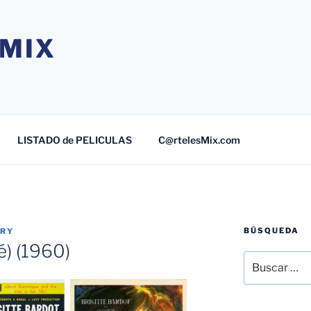
MIX
LISTADO de PELICULAS
C@rtelesMix.com
BÚSQUEDA
TRY
é) (1960)
Buscar
por: