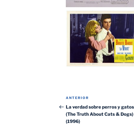
Navegación
Entrada
ANTERIOR
de
anterior:
La verdad sobre perros y gatos
(The Truth About Cats & Dogs)
entradas
(1996)