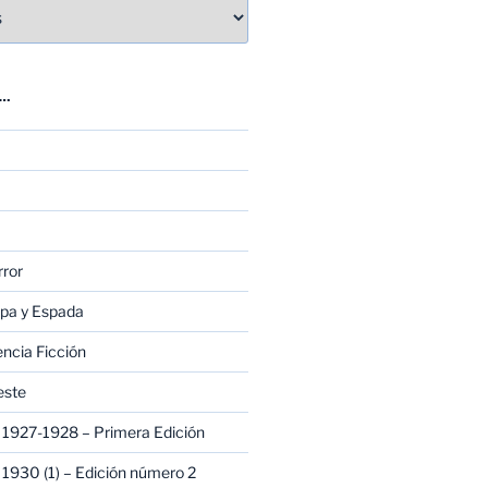
E…
rror
apa y Espada
encia Ficción
este
1927-1928 – Primera Edición
1930 (1) – Edición número 2