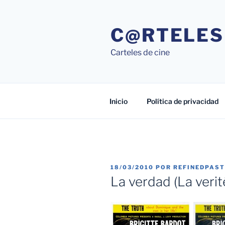
Saltar
al
C@RTELES
contenido
Carteles de cine
Inicio
Política de privacidad
PUBLICADO
18/03/2010
POR
REFINEDPAS
EL
La verdad (La verit