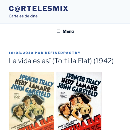
Saltar
C@RTELESMIX
al
Carteles de cine
contenido
Menú
PUBLICADO
18/03/2010
POR
REFINEDPASTRY
EL
La vida es así (Tortilla Flat) (1942)