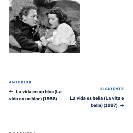
Navegación
Entrada
ANTERIOR
de
SIGUIENTE
Sig
anterior:
La vida en un bloc (La
entradas
ent
La vida es bella (La vita e
vida en un bloc) (1956)
bella) (1997)