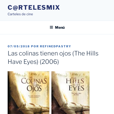
Saltar
C@RTELESMIX
al
Carteles de cine
contenido
Menú
PUBLICADO
07/05/2018
POR
REFINEDPASTRY
EL
Las colinas tienen ojos (The Hills
Have Eyes) (2006)