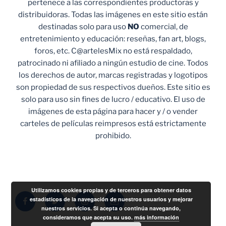
pertenece a las correspondientes productoras y
distribuidoras. Todas las imágenes en este sitio están
destinadas solo para uso
NO
comercial, de
entretenimiento y educación: reseñas, fan art, blogs,
foros, etc. C@artelesMix no está respaldado,
patrocinado ni afiliado a ningún estudio de cine. Todos
los derechos de autor, marcas registradas y logotipos
son propiedad de sus respectivos dueños. Este sitio es
solo para uso sin fines de lucro / educativo. El uso de
imágenes de esta página para hacer y / o vender
carteles de películas reimpresos está estrictamente
prohibido.
Utilizamos cookies propias y de terceros para obtener datos
Facebook
Twitter
Instagram
Correo
estadísticos de la navegación de nuestros usuarios y mejorar
nuestros servicios. Si acepta o continúa navegando,
electrónico
consideramos que acepta su uso.
más información