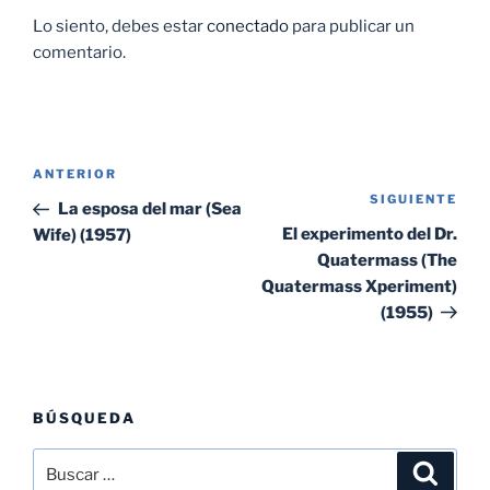
Lo siento, debes estar
conectado
para publicar un
comentario.
Navegación
Entrada
ANTERIOR
de
SIGUIENTE
Sig
anterior:
La esposa del mar (Sea
entradas
ent
El experimento del Dr.
Wife) (1957)
Quatermass (The
Quatermass Xperiment)
(1955)
BÚSQUEDA
Buscar
Buscar
por: