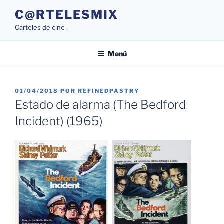
Saltar
C@RTELESMIX
al
Carteles de cine
contenido
Menú
PUBLICADO
01/04/2018
POR
REFINEDPASTRY
EL
Estado de alarma (The Bedford
Incident) (1965)