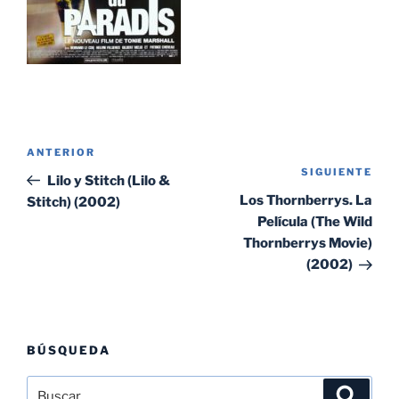
Navegación
Entrada
ANTERIOR
de
SIGUIENTE
Sig
anterior:
Lilo y Stitch (Lilo &
entradas
ent
Los Thornberrys. La
Stitch) (2002)
Película (The Wild
Thornberrys Movie)
(2002)
BÚSQUEDA
Buscar
Buscar