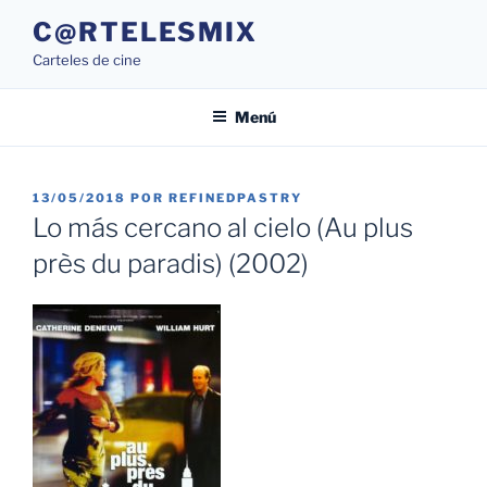
Saltar
C@RTELESMIX
al
Carteles de cine
contenido
Menú
PUBLICADO
13/05/2018
POR
REFINEDPASTRY
EL
Lo más cercano al cielo (Au plus
près du paradis) (2002)