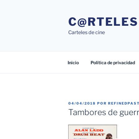
Saltar
al
C@RTELES
contenido
Carteles de cine
Inicio
Política de privacidad
PUBLICADO
04/04/2018
POR
REFINEDPAS
EL
Tambores de guerr