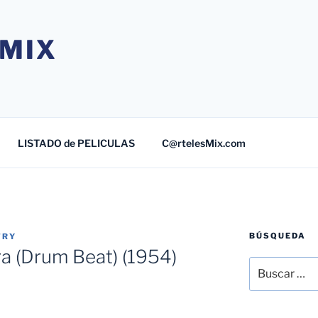
MIX
LISTADO de PELICULAS
C@rtelesMix.com
BÚSQUEDA
TRY
a (Drum Beat) (1954)
Buscar
por: