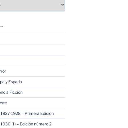
E…
rror
apa y Espada
encia Ficción
este
1927-1928 – Primera Edición
1930 (1) – Edición número 2