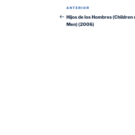
Navegación
Entrada
ANTERIOR
de
anterior:
Hijos de los Hombres (Children 
Men) (2006)
entradas