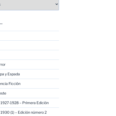
E…
rror
apa y Espada
encia Ficción
este
1927-1928 – Primera Edición
1930 (1) – Edición número 2