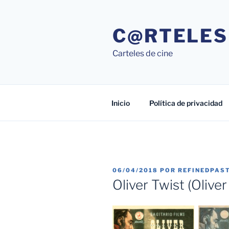
Saltar
al
C@RTELES
contenido
Carteles de cine
Inicio
Política de privacidad
PUBLICADO
06/04/2018
POR
REFINEDPAS
EL
Oliver Twist (Oliver