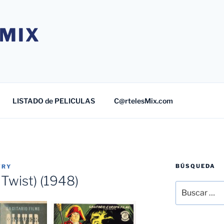
MIX
LISTADO de PELICULAS
C@rtelesMix.com
BÚSQUEDA
TRY
 Twist) (1948)
Buscar
por: