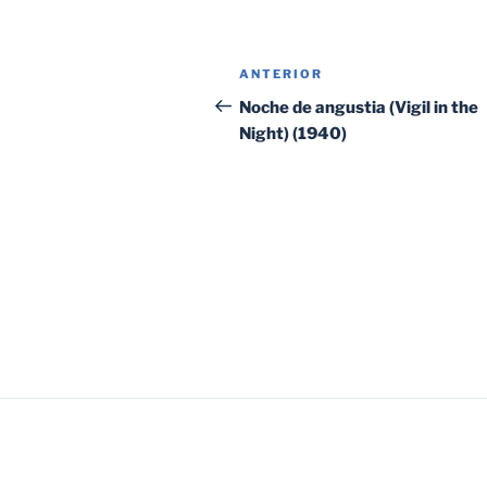
Navegación
Entrada
ANTERIOR
de
anterior:
Noche de angustia (Vigil in the
Night) (1940)
entradas