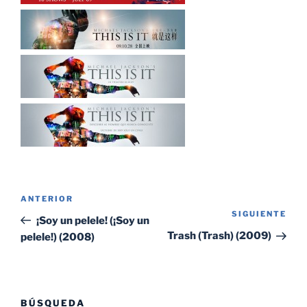
Navegación
Entrada
ANTERIOR
de
SIGUIENTE
Sig
anterior:
¡Soy un pelele! (¡Soy un
entradas
ent
Trash (Trash) (2009)
pelele!) (2008)
BÚSQUEDA