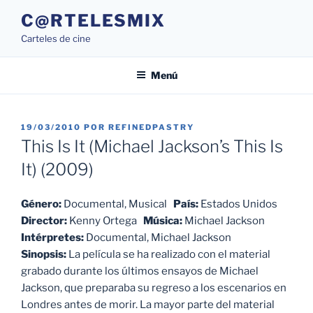
Saltar
C@RTELESMIX
al
Carteles de cine
contenido
Menú
PUBLICADO
19/03/2010
POR
REFINEDPASTRY
EL
This Is It (Michael Jackson’s This Is
It) (2009)
Género:
Documental, Musical
País:
Estados Unidos
Director:
Kenny Ortega
Música:
Michael Jackson
Intérpretes:
Documental, Michael Jackson
Sinopsis:
La película se ha realizado con el material
grabado durante los últimos ensayos de Michael
Jackson, que preparaba su regreso a los escenarios en
Londres antes de morir. La mayor parte del material