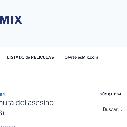
MIX
LISTADO de PELICULAS
C@rtelesMix.com
BÚSQUEDA
TRY
nura del asesino
Buscar
8)
por: