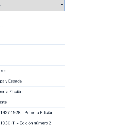
E…
rror
apa y Espada
encia Ficción
este
1927-1928 – Primera Edición
1930 (1) – Edición número 2