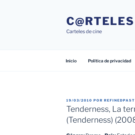
Saltar
al
C@RTELES
contenido
Carteles de cine
Inicio
Política de privacidad
PUBLICADO
19/03/2010
POR
REFINEDPAS
EL
Tenderness, La ter
(Tenderness) (200