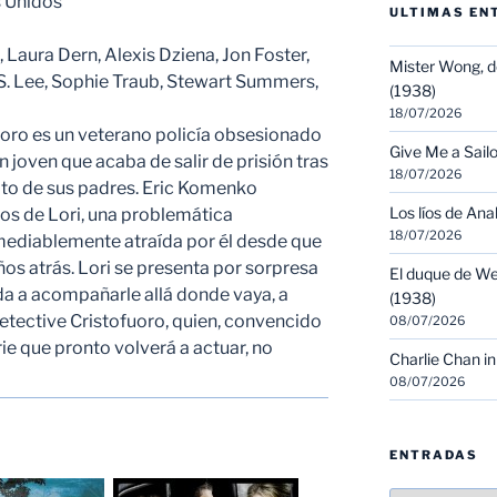
 Unidos
ULTIMAS EN
Laura Dern, Alexis Dziena, Jon Foster,
Mister Wong, d
C.S. Lee, Sophie Traub, Stewart Summers,
(1938)
18/07/2026
uoro es un veterano policía obsesionado
Give Me a Sailo
 joven que acaba de salir de prisión tras
18/07/2026
ato de sus padres. Eric Komenko
Los líos de Ana
s de Lori, una problemática
18/07/2026
emediablemente atraída por él desde que
os atrás. Lori se presenta por sorpresa
El duque de We
ada a acompañarle allá donde vaya, a
(1938)
detective Cristofuoro, quien, convencido
08/07/2026
rie que pronto volverá a actuar, no
Charlie Chan in
08/07/2026
ENTRADAS