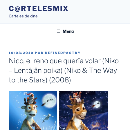
Saltar
C@RTELESMIX
al
Carteles de cine
contenido
Menú
PUBLICADO
19/03/2010
POR
REFINEDPASTRY
EL
Nico, el reno que quería volar (Niko
– Lentäjän poika) (Niko & The Way
to the Stars) (2008)