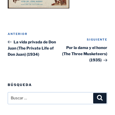
Navegación
Entrada
ANTERIOR
de
SIGUIENTE
Sig
anterior:
La vida privada de Don
entradas
ent
Por la dama y el honor
Juan (The Private Life of
(The Three Musketeers)
Don Juan) (1934)
(1935)
BÚSQUEDA
Buscar
Buscar
por: