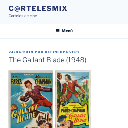
Saltar
C@RTELESMIX
al
Carteles de cine
contenido
Menú
PUBLICADO
24/04/2018
POR
REFINEDPASTRY
EL
The Gallant Blade (1948)