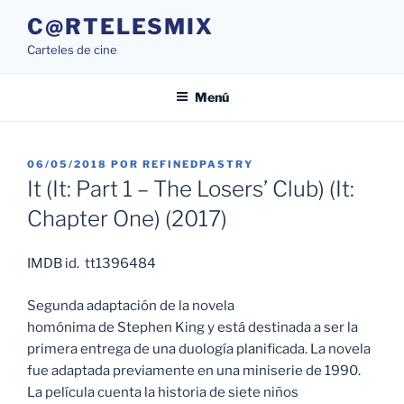
Saltar
C@RTELESMIX
al
Carteles de cine
contenido
Menú
PUBLICADO
06/05/2018
POR
REFINEDPASTRY
EL
It (It: Part 1 – The Losers’ Club) (It:
Chapter One) (2017)
IMDB id. tt1396484
Segunda adaptación de la novela
homónima de Stephen King y está destinada a ser la
primera entrega de una duología planificada. La novela
fue adaptada previamente en una miniserie de 1990.
La película cuenta la historia de siete niños