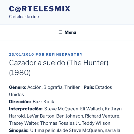
Saltar
C@RTELESMIX
al
Carteles de cine
contenido
Menú
PUBLICADO
23/01/2010
POR
REFINEDPASTRY
EL
Cazador a sueldo (The Hunter)
(1980)
Género:
Acción, Biografía, Thriller
País:
Estados
Unidos
Dirección:
Buzz Kulik
Interpretación:
Steve McQueen, Eli Wallach, Kathryn
Harrold, LeVar Burton, Ben Johnson, Richard Venture,
Tracey Walter, Thomas Rosales Jr., Teddy Wilson
Sinopsis:
Última película de Steve McQueen, narra la