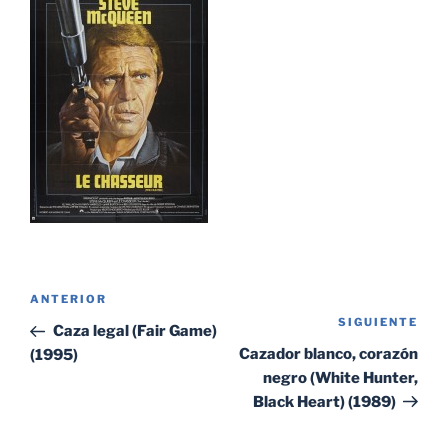
Navegación
Entrada
ANTERIOR
de
SIGUIENTE
Sig
anterior:
Caza legal (Fair Game)
entradas
ent
Cazador blanco, corazón
(1995)
negro (White Hunter,
Black Heart) (1989)