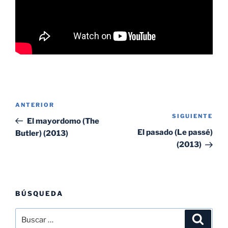
Navegación
Entrada
ANTERIOR
de
SIGUIENTE
Sig
anterior:
El mayordomo (The
entradas
ent
El pasado (Le passé)
Butler) (2013)
(2013)
BÚSQUEDA
Buscar
Buscar
por: