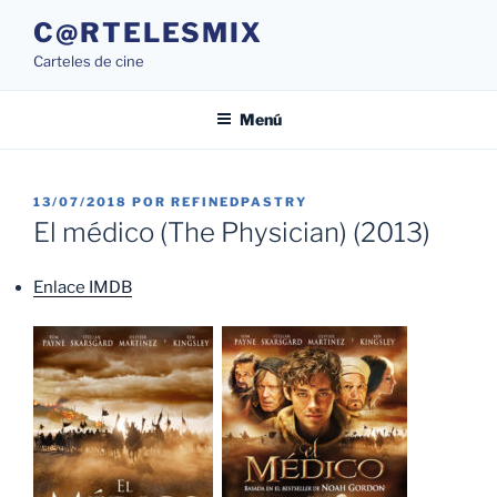
Saltar
C@RTELESMIX
al
Carteles de cine
contenido
Menú
PUBLICADO
13/07/2018
POR
REFINEDPASTRY
EL
El médico (The Physician) (2013)
Enlace IMDB