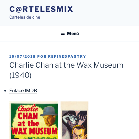
Saltar
C@RTELESMIX
al
Carteles de cine
contenido
Menú
PUBLICADO
19/07/2018
POR
REFINEDPASTRY
EL
Charlie Chan at the Wax Museum
(1940)
Enlace IMDB