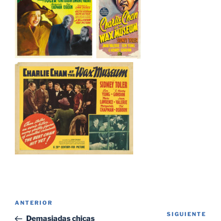
Navegación
Entrada
ANTERIOR
de
SIGUIENTE
Sig
anterior:
Demasiadas chicas