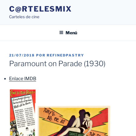
Saltar
C@RTELESMIX
al
Carteles de cine
contenido
Menú
PUBLICADO
21/07/2018
POR
REFINEDPASTRY
EL
Paramount on Parade (1930)
Enlace IMDB