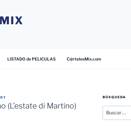
MIX
LISTADO de PELICULAS
C@rtelesMix.com
BÚSQUEDA
TRY
o (L’estate di Martino)
Buscar
por: