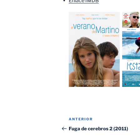
Enlace IMDB
Navegación
Entrada
ANTERIOR
de
anterior:
Fuga de cerebros 2 (2011)
entradas