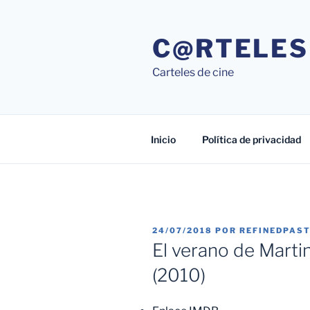
Saltar
al
C@RTELES
contenido
Carteles de cine
Inicio
Política de privacidad
PUBLICADO
24/07/2018
POR
REFINEDPAS
EL
El verano de Martin
(2010)