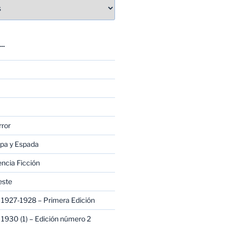
E…
rror
apa y Espada
encia Ficción
este
1927-1928 – Primera Edición
1930 (1) – Edición número 2