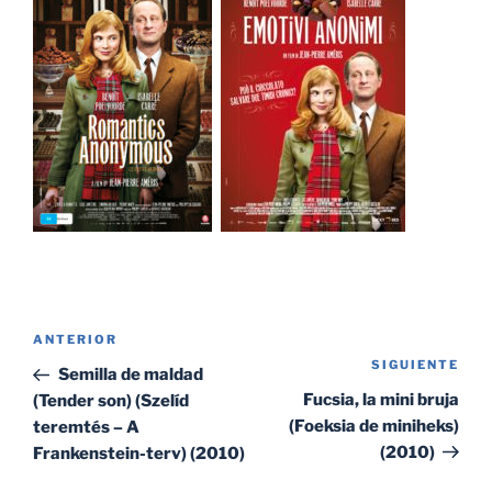
Navegación
Entrada
ANTERIOR
de
SIGUIENTE
Sig
anterior:
Semilla de maldad
entradas
ent
Fucsia, la mini bruja
(Tender son) (Szelíd
(Foeksia de miniheks)
teremtés – A
(2010)
Frankenstein-terv) (2010)