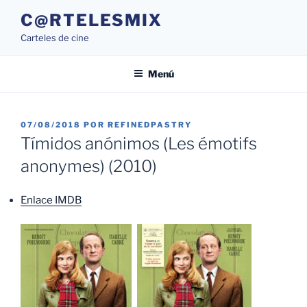
Saltar
C@RTELESMIX
al
Carteles de cine
contenido
Menú
PUBLICADO
07/08/2018
POR
REFINEDPASTRY
EL
Tímidos anónimos (Les émotifs
anonymes) (2010)
Enlace IMDB