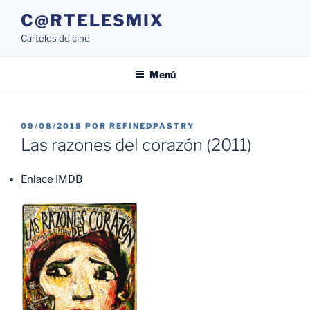
Saltar
C@RTELESMIX
al
Carteles de cine
contenido
Menú
PUBLICADO
09/08/2018
POR
REFINEDPASTRY
EL
Las razones del corazón (2011)
Enlace IMDB