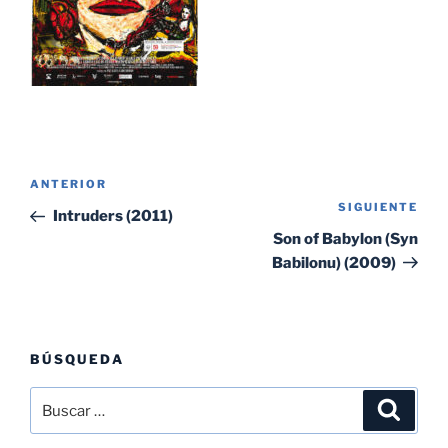
Navegación
Entrada
ANTERIOR
de
SIGUIENTE
Sig
anterior:
Intruders (2011)
entradas
ent
Son of Babylon (Syn
Babilonu) (2009)
BÚSQUEDA
Buscar
Buscar
por: