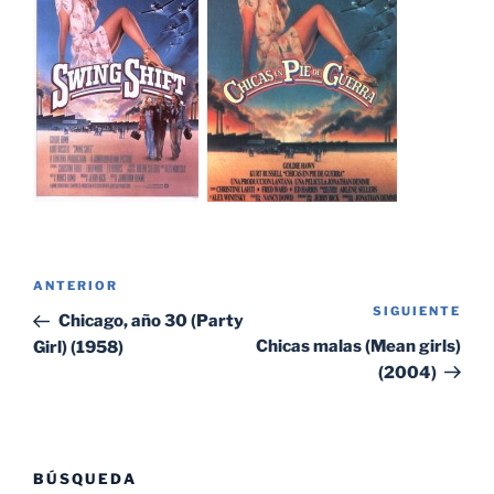
Navegación
Entrada
ANTERIOR
de
SIGUIENTE
Sig
anterior:
Chicago, año 30 (Party
entradas
ent
Chicas malas (Mean girls)
Girl) (1958)
(2004)
BÚSQUEDA