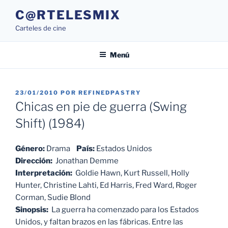
Saltar
C@RTELESMIX
al
Carteles de cine
contenido
Menú
PUBLICADO
23/01/2010
POR
REFINEDPASTRY
EL
Chicas en pie de guerra (Swing
Shift) (1984)
Género:
Drama
País:
Estados Unidos
Dirección:
Jonathan Demme
Interpretación:
Goldie Hawn, Kurt Russell, Holly
Hunter, Christine Lahti, Ed Harris, Fred Ward, Roger
Corman, Sudie Blond
Sinopsis:
La guerra ha comenzado para los Estados
Unidos, y faltan brazos en las fábricas. Entre las