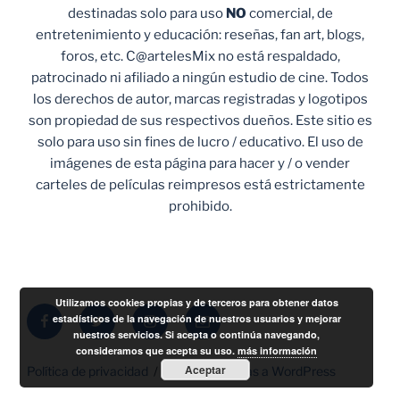
destinadas solo para uso
NO
comercial, de
entretenimiento y educación: reseñas, fan art, blogs,
foros, etc. C@artelesMix no está respaldado,
patrocinado ni afiliado a ningún estudio de cine. Todos
los derechos de autor, marcas registradas y logotipos
son propiedad de sus respectivos dueños. Este sitio es
solo para uso sin fines de lucro / educativo. El uso de
imágenes de esta página para hacer y / o vender
carteles de películas reimpresos está estrictamente
prohibido.
Utilizamos cookies propias y de terceros para obtener datos
Facebook
Twitter
Instagram
Correo
estadísticos de la navegación de nuestros usuarios y mejorar
nuestros servicios. Si acepta o continúa navegando,
electrónico
consideramos que acepta su uso.
más información
Aceptar
Política de privacidad
Funciona gracias a WordPress