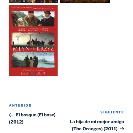
Navegación
Entrada
ANTERIOR
de
SIGUIENTE
Sig
anterior:
El bosque (El bosc)
entradas
ent
La hija de mi mejor amigo
(2012)
(The Oranges) (2011)