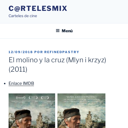
Saltar
C@RTELESMIX
al
Carteles de cine
contenido
Menú
PUBLICADO
12/09/2018
POR
REFINEDPASTRY
EL
El molino y la cruz (Mlyn i krzyz)
(2011)
Enlace IMDB