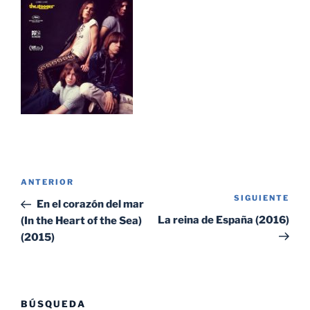
Navegación
Entrada
ANTERIOR
de
SIGUIENTE
Sig
anterior:
En el corazón del mar
entradas
ent
La reina de España (2016)
(In the Heart of the Sea)
(2015)
BÚSQUEDA