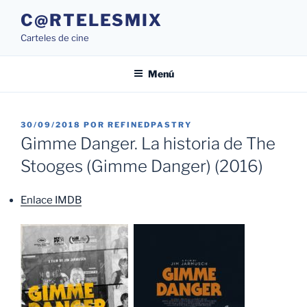
Saltar
C@RTELESMIX
al
Carteles de cine
contenido
Menú
PUBLICADO
30/09/2018
POR
REFINEDPASTRY
EL
Gimme Danger. La historia de The
Stooges (Gimme Danger) (2016)
Enlace IMDB