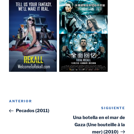
Navegación
Entrada
ANTERIOR
de
SIGUIENTE
Sig
anterior:
Pecados (2011)
entradas
ent
Una botella en el mar de
Gaza (Une bouteille à la
mer) (2010)