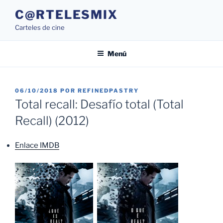
Saltar
C@RTELESMIX
al
Carteles de cine
contenido
Menú
PUBLICADO
06/10/2018
POR
REFINEDPASTRY
EL
Total recall: Desafío total (Total
Recall) (2012)
Enlace IMDB