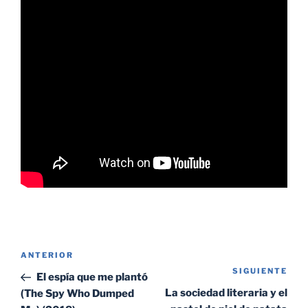
Navegación
Entrada
ANTERIOR
de
SIGUIENTE
Sig
anterior:
El espía que me plantó
entradas
ent
La sociedad literaria y el
(The Spy Who Dumped