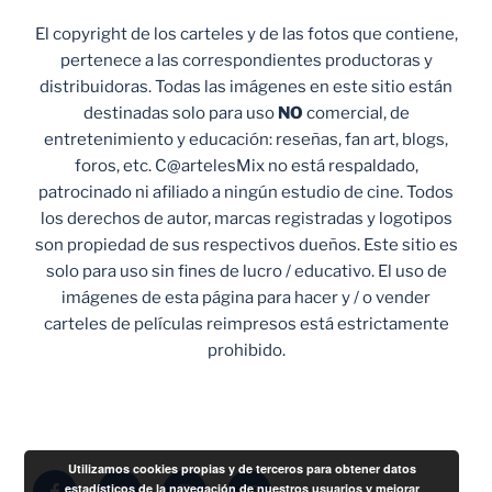
El copyright de los carteles y de las fotos que contiene,
pertenece a las correspondientes productoras y
distribuidoras. Todas las imágenes en este sitio están
destinadas solo para uso
NO
comercial, de
entretenimiento y educación: reseñas, fan art, blogs,
foros, etc. C@artelesMix no está respaldado,
patrocinado ni afiliado a ningún estudio de cine. Todos
los derechos de autor, marcas registradas y logotipos
son propiedad de sus respectivos dueños. Este sitio es
solo para uso sin fines de lucro / educativo. El uso de
imágenes de esta página para hacer y / o vender
carteles de películas reimpresos está estrictamente
prohibido.
Utilizamos cookies propias y de terceros para obtener datos
Facebook
Twitter
Instagram
Correo
estadísticos de la navegación de nuestros usuarios y mejorar