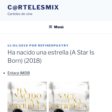
Saltar
C@RTELESMIX
al
Carteles de cine
contenido
Menú
PUBLICADO
11/01/2019
POR
REFINEDPASTRY
EL
Ha nacido una estrella (A Star Is
Born) (2018)
Enlace IMDB