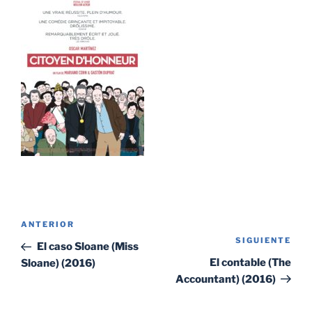
Navegación
Entrada
ANTERIOR
de
SIGUIENTE
Sig
anterior:
El caso Sloane (Miss
entradas
ent
El contable (The
Sloane) (2016)
Accountant) (2016)