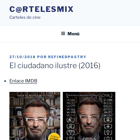
Saltar
C@RTELESMIX
al
Carteles de cine
contenido
Menú
PUBLICADO
27/10/2018
POR
REFINEDPASTRY
EL
El ciudadano ilustre (2016)
Enlace IMDB