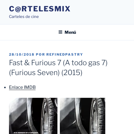
Saltar
C@RTELESMIX
al
Carteles de cine
contenido
Menú
PUBLICADO
28/10/2018
POR
REFINEDPASTRY
EL
Fast & Furious 7 (A todo gas 7)
(Furious Seven) (2015)
Enlace IMDB