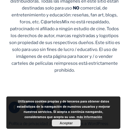
distribuidoras. Todas las imágenes en este sitio están
destinadas solo para uso
NO
comercial, de
entretenimiento y educación: reseñas, fan art, blogs,
foros, etc. C@artelesMix no está respaldado,
patrocinado ni afiliado a ningún estudio de cine. Todos
los derechos de autor, marcas registradas y logotipos
son propiedad de sus respectivos dueños. Este sitio es
solo para uso sin fines de lucro / educativo. El uso de
imágenes de esta página para hacer y / o vender
carteles de películas reimpresos está estrictamente
prohibido.
Utilizamos cookies propias y de terceros para obtener datos
Facebook
Twitter
Instagram
Correo
estadísticos de la navegación de nuestros usuarios y mejorar
nuestros servicios. Si acepta o continúa navegando,
electrónico
consideramos que acepta su uso.
más información
Aceptar
Política de privacidad
Funciona gracias a WordPress