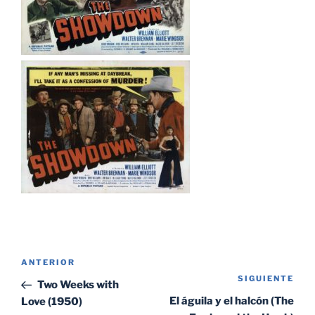
Navegación
Entrada
ANTERIOR
de
SIGUIENTE
Sig
anterior:
Two Weeks with
entradas
ent
El águila y el halcón (The
Love (1950)