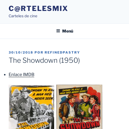
Saltar
C@RTELESMIX
al
Carteles de cine
contenido
Menú
PUBLICADO
30/10/2018
POR
REFINEDPASTRY
EL
The Showdown (1950)
Enlace IMDB