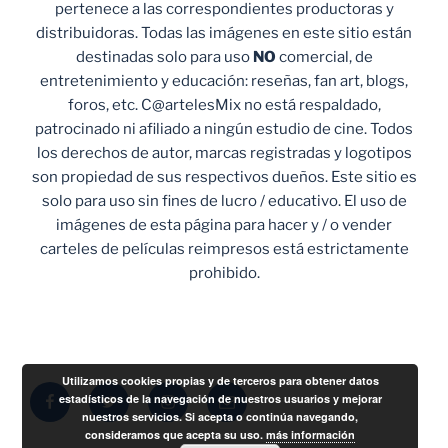
pertenece a las correspondientes productoras y
distribuidoras. Todas las imágenes en este sitio están
destinadas solo para uso
NO
comercial, de
entretenimiento y educación: reseñas, fan art, blogs,
foros, etc. C@artelesMix no está respaldado,
patrocinado ni afiliado a ningún estudio de cine. Todos
los derechos de autor, marcas registradas y logotipos
son propiedad de sus respectivos dueños. Este sitio es
solo para uso sin fines de lucro / educativo. El uso de
imágenes de esta página para hacer y / o vender
carteles de películas reimpresos está estrictamente
prohibido.
Utilizamos cookies propias y de terceros para obtener datos
Facebook
Twitter
Instagram
Correo
estadísticos de la navegación de nuestros usuarios y mejorar
nuestros servicios. Si acepta o continúa navegando,
electrónico
consideramos que acepta su uso.
más información