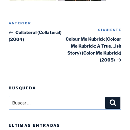
Navegación
Entrada
ANTERIOR
de
SIGUIENTE
Sig
anterior:
Collateral (Collateral)
entradas
ent
Colour Me Kubrick (Colour
(2004)
Me Kubrick: A True…ish
Story) (Color Me Kubrick)
(2005)
BÚSQUEDA
Buscar
Buscar
por:
ULTIMAS ENTRADAS