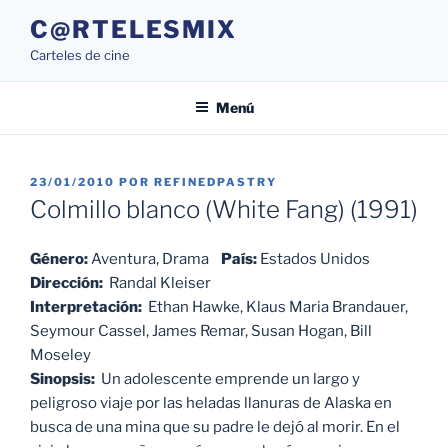
Saltar
C@RTELESMIX
al
Carteles de cine
contenido
Menú
PUBLICADO
23/01/2010
POR
REFINEDPASTRY
EL
Colmillo blanco (White Fang) (1991)
Género:
Aventura, Drama
País:
Estados Unidos
Dirección:
Randal Kleiser
Interpretación:
Ethan Hawke, Klaus Maria Brandauer,
Seymour Cassel, James Remar, Susan Hogan, Bill
Moseley
Sinopsis:
Un adolescente emprende un largo y
peligroso viaje por las heladas llanuras de Alaska en
busca de una mina que su padre le dejó al morir. En el