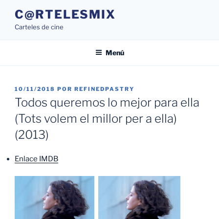
Saltar
C@RTELESMIX
al
Carteles de cine
contenido
Menú
PUBLICADO
10/11/2018
POR
REFINEDPASTRY
EL
Todos queremos lo mejor para ella
(Tots volem el millor per a ella)
(2013)
Enlace IMDB