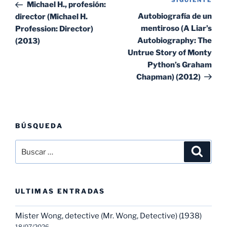
Sig
anterior:
Michael H., profesión:
entradas
ent
Autobiografía de un
director (Michael H.
mentiroso (A Liar’s
Profession: Director)
Autobiography: The
(2013)
Untrue Story of Monty
Python’s Graham
Chapman) (2012)
BÚSQUEDA
Buscar
Buscar
por:
ULTIMAS ENTRADAS
Mister Wong, detective (Mr. Wong, Detective) (1938)
18/07/2026