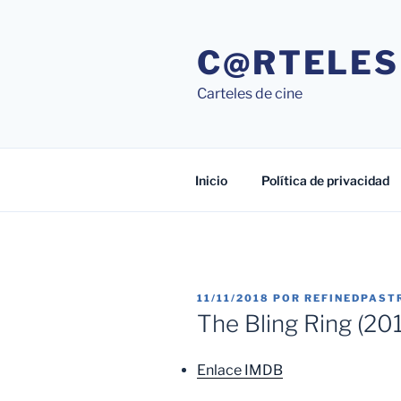
Saltar
al
C@RTELES
contenido
Carteles de cine
Inicio
Política de privacidad
PUBLICADO
11/11/2018
POR
REFINEDPAST
EL
The Bling Ring (20
Enlace IMDB