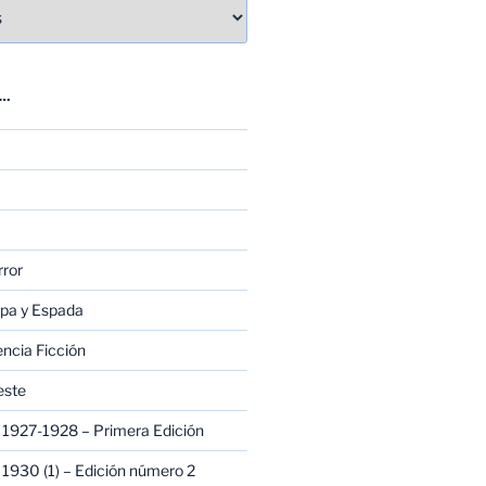
E…
rror
apa y Espada
encia Ficción
este
1927-1928 – Primera Edición
1930 (1) – Edición número 2