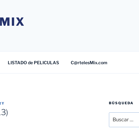
MIX
LISTADO de PELICULAS
C@rtelesMix.com
BÚSQUEDA
RY
13)
Buscar
por: