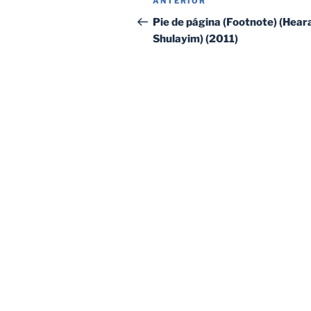
Entrada
ANTERIOR
de
anterior:
Pie de página (Footnote) (Hear
Shulayim) (2011)
entradas