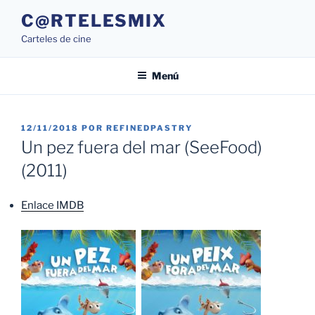
Saltar
C@RTELESMIX
al
Carteles de cine
contenido
Menú
PUBLICADO
12/11/2018
POR
REFINEDPASTRY
EL
Un pez fuera del mar (SeeFood)
(2011)
Enlace IMDB