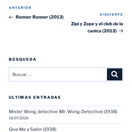
Navegación
Entrada
ANTERIOR
de
SIGUIENTE
Sig
anterior:
Runner Runner (2013)
entradas
ent
Zipi y Zape y el club de la
canica (2013)
BÚSQUEDA
Buscar
Buscar
por:
ULTIMAS ENTRADAS
Mister Wong, detective (Mr. Wong, Detective) (1938)
18/07/2026
Give Me a Sailor (1938)