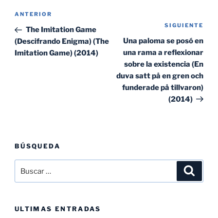
Navegación
Entrada
ANTERIOR
de
SIGUIENTE
Sig
anterior:
The Imitation Game
entradas
ent
Una paloma se posó en
(Descifrando Enigma) (The
una rama a reflexionar
Imitation Game) (2014)
sobre la existencia (En
duva satt på en gren och
funderade på tillvaron)
(2014)
BÚSQUEDA
Buscar
Buscar
por:
ULTIMAS ENTRADAS