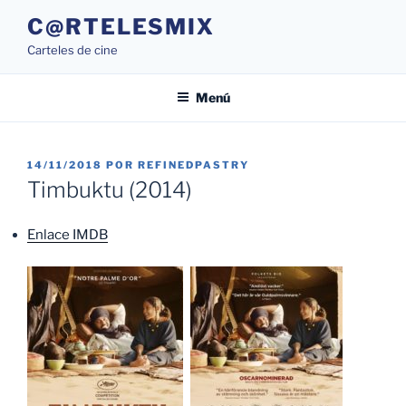
Saltar
C@RTELESMIX
al
Carteles de cine
contenido
Menú
PUBLICADO
14/11/2018
POR
REFINEDPASTRY
EL
Timbuktu (2014)
Enlace IMDB