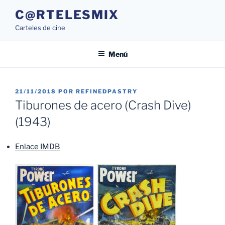
Saltar
C@RTELESMIX
al
Carteles de cine
contenido
Menú
PUBLICADO
21/11/2018
POR
REFINEDPASTRY
EL
Tiburones de acero (Crash Dive)
(1943)
Enlace IMDB