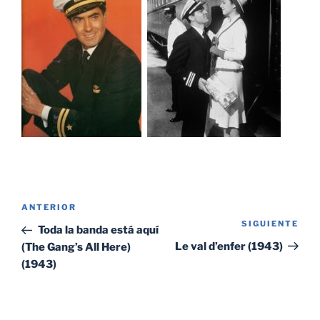
Navegación
Entrada
ANTERIOR
de
SIGUIENTE
Sig
anterior:
Toda la banda está aquí
entradas
ent
Le val d’enfer (1943)
(The Gang’s All Here)
(1943)