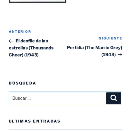
Navegación
Entrada
ANTERIOR
de
SIGUIENTE
Sig
anterior:
El desfile de las
entradas
ent
Perfidia (The Man in Grey)
estrellas (Thousands
(1943)
Cheer) (1943)
BÚSQUEDA
Buscar
Buscar
por:
ULTIMAS ENTRADAS