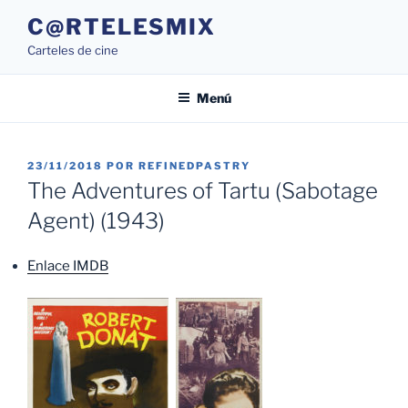
Saltar
C@RTELESMIX
al
Carteles de cine
contenido
Menú
PUBLICADO
23/11/2018
POR
REFINEDPASTRY
EL
The Adventures of Tartu (Sabotage
Agent) (1943)
Enlace IMDB