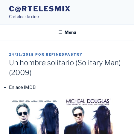
Saltar
C@RTELESMIX
al
Carteles de cine
contenido
Menú
PUBLICADO
24/11/2018
POR
REFINEDPASTRY
EL
Un hombre solitario (Solitary Man)
(2009)
Enlace IMDB