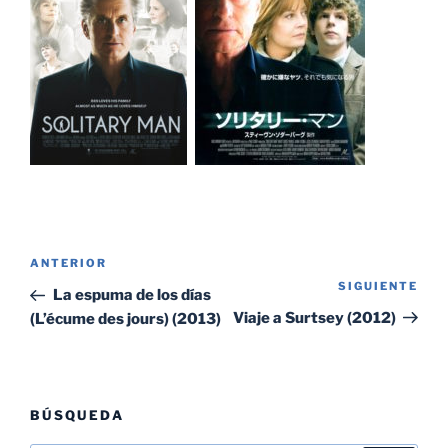
Navegación
Entrada
ANTERIOR
de
SIGUIENTE
Sig
anterior:
La espuma de los días
entradas
ent
Viaje a Surtsey (2012)
(L’écume des jours) (2013)
BÚSQUEDA